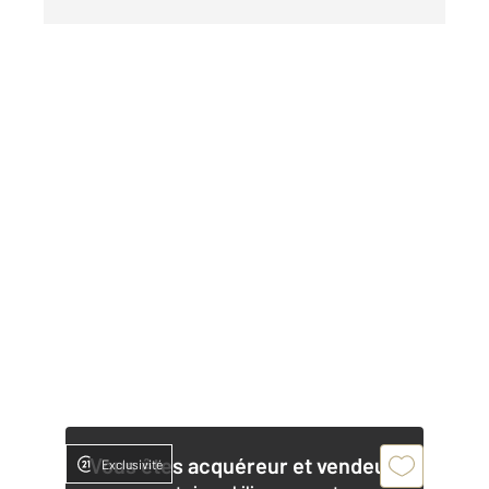
Vous êtes acquéreur et vendeur,
Exclusivité