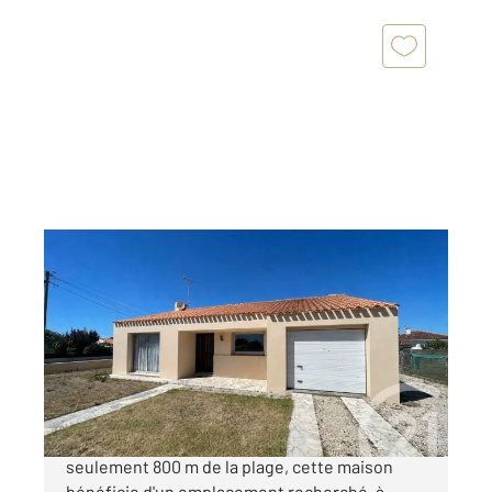
ST HILAIRE DE RIEZ 85
2
78 m
, 3 pièces
Ref : 6290
Maison à vendre
274 350 €
Idéalement située à Saint-Hilaire-de-Riez, à
seulement 800 m de la plage, cette maison
bénéficie d'un emplacement recherché, à