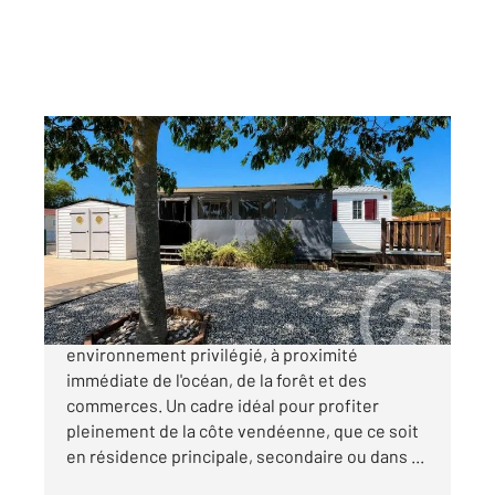
ST HILAIRE DE RIEZ 85
2
33 m
, 4 pièces
Ref : 6320
Maison à vendre
137 500 €
Découvrez ce charmant chalet situé dans un
environnement privilégié, à proximité
immédiate de l'océan, de la forêt et des
commerces. Un cadre idéal pour profiter
pleinement de la côte vendéenne, que ce soit
en résidence principale, secondaire ou dans ...