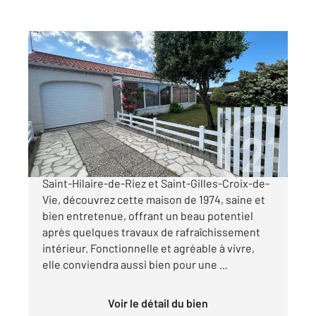
ST HILAIRE DE RIEZ 85
2
78,11 m
, 3 pièces
Ref : 5956
Maison à vendre
263 950 €
À seulement 3 minutes des commerces de
Saint-Hilaire-de-Riez et Saint-Gilles-Croix-de-
Vie, découvrez cette maison de 1974, saine et
bien entretenue, offrant un beau potentiel
après quelques travaux de rafraîchissement
intérieur. Fonctionnelle et agréable à vivre,
elle conviendra aussi bien pour une ...
Voir le détail du bien