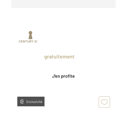
Prenez un temps d'avance sur le marché
en profitant
gratuitement
des Ventes
Privées CENTURY 21.
J'en profite
Exclusivité