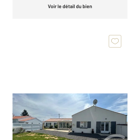
Voir le détail du bien
ST HILAIRE DE RIEZ 85
2
137 m
, 4 pièces
Ref : 6190
Maison à vendre
438 350 €