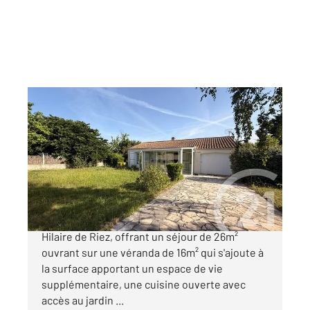
ST HILAIRE DE RIEZ 85
2
60 m
, 4 pièces
Ref : 6228
Maison à vendre
272 600 €
Charmante maison de 60m² habitable à Saint
Hilaire de Riez, offrant un séjour de 26m²
ouvrant sur une véranda de 16m² qui s'ajoute à
la surface apportant un espace de vie
supplémentaire, une cuisine ouverte avec
accès au jardin ...