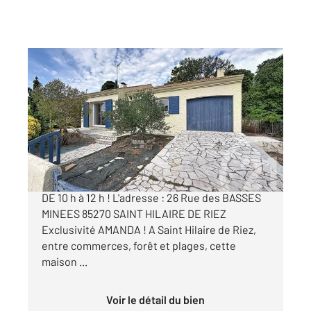
ST HILAIRE DE RIEZ 85
2
76,09 m
, 4 pièces
Ref : 6076
Maison à vendre
285 000 €
VISITE LIBRE SANS RDV LE VENDREDI 14 AOUT
DE 10 h à 12 h ! L'adresse : 26 Rue des BASSES
MINEES 85270 SAINT HILAIRE DE RIEZ
Exclusivité AMANDA ! A Saint Hilaire de Riez,
entre commerces, forêt et plages, cette
maison ...
Voir le détail du bien