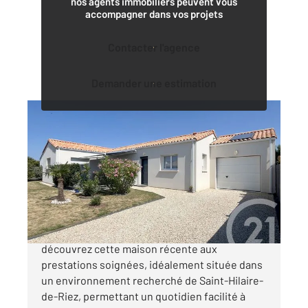
nos agents immobiliers peuvent vous
accompagner dans vos projets
Contacter l'agence
Demander une estimation
ST HILAIRE DE RIEZ 85
2
89,89 m
, 4 pièces
Ref : 6272
Maison à vendre
377 000 €
Aux portes de Saint-Gilles-Croix-de-Vie,
découvrez cette maison récente aux
prestations soignées, idéalement située dans
un environnement recherché de Saint-Hilaire-
de-Riez, permettant un quotidien facilité à