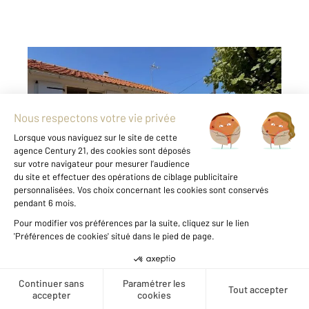
ST HILAIRE DE RIEZ 85
2
73,74 m
, 4 pièces
Ref : 6110
Maison à vendre
219 150 €
Visiter le site dédié
À découvrir sans tarder ! Charmante maison à
rénover offrant un fort potentiel, d'une
superficie habitable totale de 73,74 m²,
actuellement divisée en deux logements. Une
configuration idéale pour un projet
d'investissement locatif ou pour créer une
résidence ...
Créer une alerte