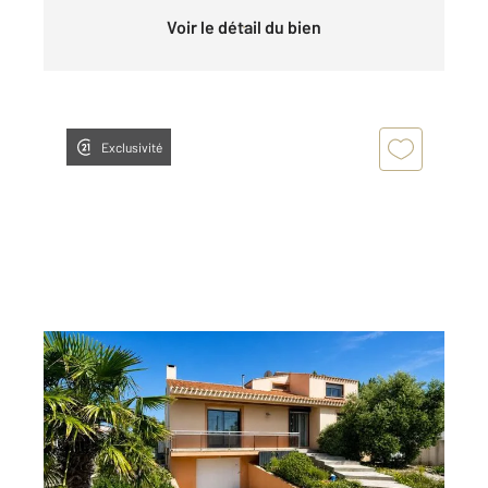
Voir le détail du bien
Exclusivité
ST HILAIRE DE RIEZ 85
2
169,76 m
, 7 pièces
Ref : 6243
Maison à vendre
459 000 €