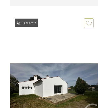
Exclusivité
ST HILAIRE DE RIEZ 85
2
99,14 m
, 5 pièces
Ref : 5978
Maison à vendre
286 750 €
Visiter le site dédié