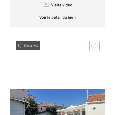
Visite vidéo
Voir le détail du bien
Exclusivité
ST HILAIRE DE RIEZ 85
2
110 m
, 4 pièces
Ref : 5920
Maison à vendre