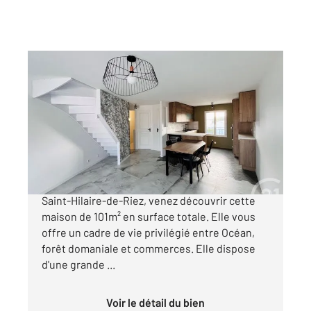
ST HILAIRE DE RIEZ 85
2
78,89 m
, 4 pièces
Ref : 6149
Maison à vendre
266 000 €
Au cœur du quartier prisé de Sion sur l'Océan à
Saint-Hilaire-de-Riez, venez découvrir cette
maison de 101m² en surface totale. Elle vous
offre un cadre de vie privilégié entre Océan,
forêt domaniale et commerces. Elle dispose
d'une grande ...
Voir le détail du bien