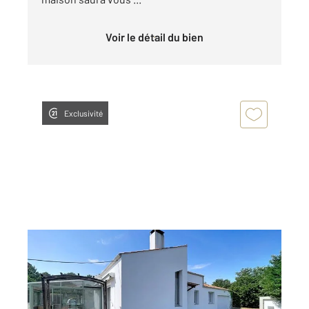
Voir le détail du bien
Exclusivité
ST HILAIRE DE RIEZ 85
2
87,16 m
, 3 pièces
Ref : 4935
Maison à vendre