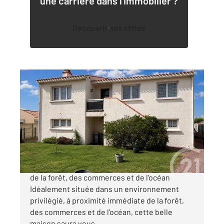
une carrière dans l'immobilier ?
Découvrir nos offres
ST HILAIRE DE RIEZ 85
2
147,35 m
, 6 pièces
Ref : 4011
Maison à vendre
439 900 €
Maison familiale avec fort potentiel, à deux pas
de la forêt, des commerces et de l'océan
Idéalement située dans un environnement
privilégié, à proximité immédiate de la forêt,
des commerces et de l'océan, cette belle
maison saura vous ...