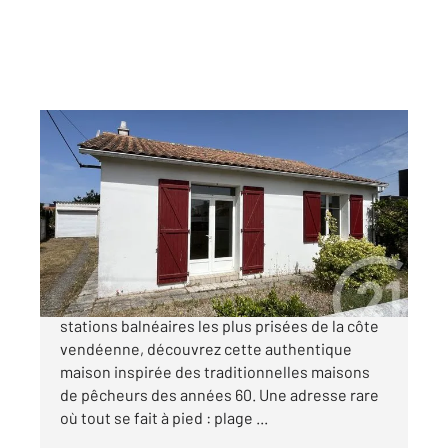
ST HILAIRE DE RIEZ 85
2
64,88 m
, 3 pièces
Ref : 6257
Maison à vendre
265 950 €
Au cœur de Sion-sur-l'Océan, l'une des
stations balnéaires les plus prisées de la côte
vendéenne, découvrez cette authentique
maison inspirée des traditionnelles maisons
de pêcheurs des années 60. Une adresse rare
où tout se fait à pied : plage ...