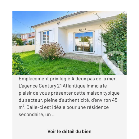
ST HILAIRE DE RIEZ 85
2
46,19 m
, 3 pièces
Ref : 5788
Maison à vendre
229 550 €
Visiter le site dédié
Emplacement privilégié A deux pas de la mer.
L'agence Century 21 Atlantique Immo a le
plaisir de vous présenter cette maison typique
du secteur, pleine d'authenticité, d'environ 45
m². Celle-ci est idéale pour une résidence
secondaire, un ...
Voir le détail du bien