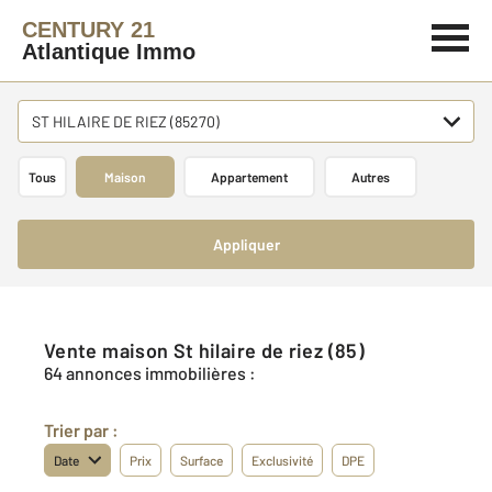
CENTURY 21
Atlantique Immo
ST HILAIRE DE RIEZ (85270)
Tous
Maison
Appartement
Autres
Appliquer
Vente maison St hilaire de riez (85)
64 annonces immobilières :
Trier par :
Date
Prix
Surface
Exclusivité
DPE