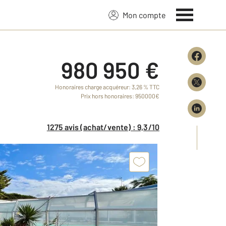
Mon compte
980 950 €
Honoraires charge acquéreur: 3,26 % TTC
Prix hors honoraires: 950000€
1275 avis (achat/vente) : 9,3/10