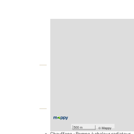
Afficher sur la carte :
Agence
Vue globale
2
Surface totale : 314 m
2
Surface terrain : 1 692 m
Équipements
Général
500 m
©
Mappy
Chauffage : Pompe à chaleur radiateur