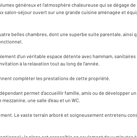
 volumes généreux et l'atmosphère chaleureuse qui se dégage de c
eux salon-séjour ouvert sur une grande cuisine aménagée et éq
atre belles chambres, dont une superbe suite parentale, ainsi qu
onctionnel.
également d'un véritable espace détente avec hammam, sanitaires 
vitation à la relaxation tout au long de l'année.
nnent compléter les prestations de cette propriété.
endant permet d'accueillir famille, amis ou de développer un p
 mezzanine, une salle d'eau et un WC.
ement. Le vaste terrain arboré et soigneusement entretenu const
tionnel : la plage est accessible en seulement deux minutes à p