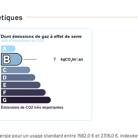
étiques
Dont émissions de gaz à effet de serre
*
peu d'émissions de CO2
7
kgCO
/m
.an
2
2
Émissions de CO2 très importantes
rgie pour un usage standard entre 1562,0 € et 2316,0 €, indexée