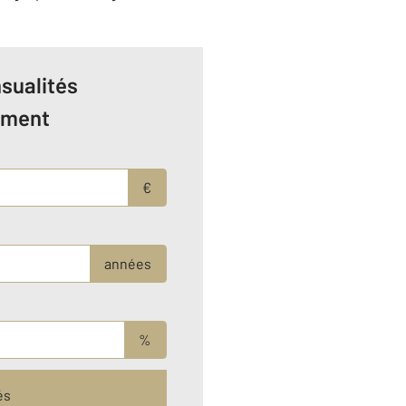
sualités
ement
€
années
%
és