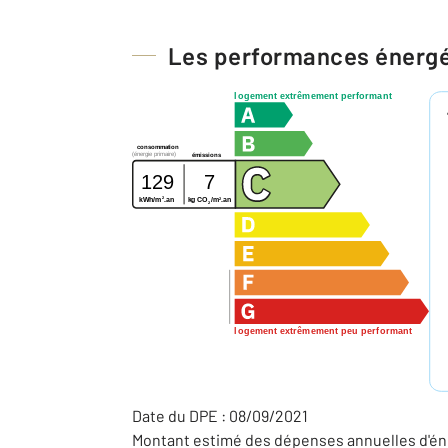
Les performances énerg
logement extrêmement performant
consommation
(énergie primaire)
émissions
129
7
2
2
kg CO
/m
.an
kWh/m
.an
2
logement extrêmement peu performant
Date du DPE : 08/09/2021
Montant estimé des dépenses annuelles d'éne