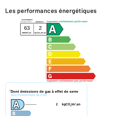
Les performances énergétiques
consommation
logement extrêmement performant
(énergie primaire)
émissions
63
2
2
2
kWh/m
.an
kg CO
/m
.an
2
logement extrêmement peu performant
Dont émissions de gaz à effet de serre
*
peu d'émissions de CO2
2
kgCO
/m
.an
2
2