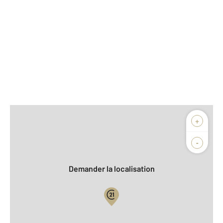
Afficher sur la carte :
+
Agence
Biens vendus
-
Demander la localisation
Vue globale