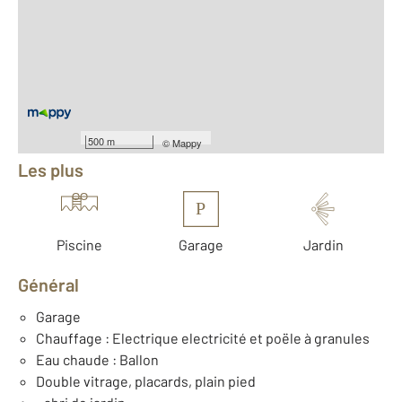
2
Surface totale : 168,9 m
2
Surface habitable : 150,3 m
2
Surface terrain : 1 060 m
Nombre de pièces : 6
[Voir le détail]
Équipements
500 m
©
Mappy
Les plus
P
Piscine
Garage
Jardin
Général
Garage
Chauffage : Electrique electricité et poële à granules
Eau chaude : Ballon
Double vitrage, placards, plain pied