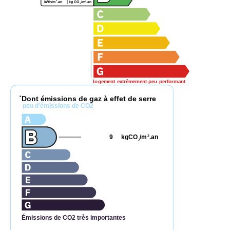
2
2
kWh/m
.an
kg CO
/m
.an
2
logement extrêmement peu performant
Dont émissions de gaz à effet de serre
*
peu d'émissions de CO2
9
kgCO
/m
.an
2
2
Émissions de CO2 très importantes